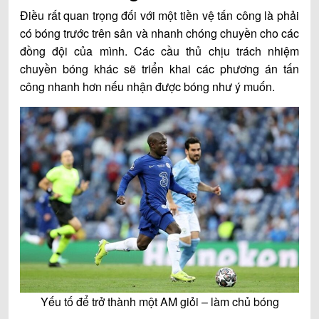
Điều rất quan trọng đối với một tiền vệ tấn công là phải
có bóng trước trên sân và nhanh chóng chuyền cho các
đồng đội của mình. Các cầu thủ chịu trách nhiệm
chuyền bóng khác sẽ triển khai các phương án tấn
công nhanh hơn nếu nhận được bóng như ý muốn.
Yếu tố để trở thành một AM giỏi – làm chủ bóng