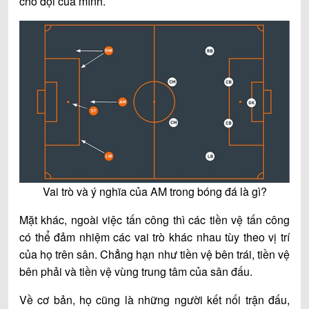
cho đội của mình.
Vai trò và ý nghĩa của AM trong bóng đá là gì?
Mặt khác, ngoài việc tấn công thì các tiền vệ tấn công
có thể đảm nhiệm các vai trò khác nhau tùy theo vị trí
của họ trên sân. Chẳng hạn như tiền vệ bên trái, tiền vệ
bên phải và tiền vệ vùng trung tâm của sân đấu.
Về cơ bản, họ cũng là những người kết nối trận đấu,