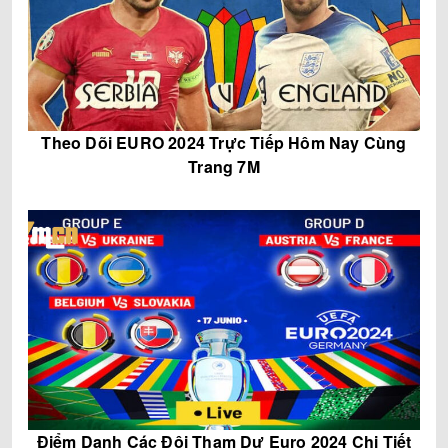
Theo Dõi EURO 2024 Trực Tiếp Hôm Nay Cùng
Trang 7M
Điểm Danh Các Đội Tham Dự Euro 2024 Chi Tiết