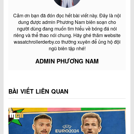
Cảm ơn bạn đã đón đọc hết bài viết này. Đây là nội
dung được admin Phương Nam biên soạn cho
người dùng đang muốn tìm hiểu về bóng đá nói
riêng và thể thao nói chung. Hãy ghé thăm website
wasatchrollerderby.co thường xuyên để ủng hộ đội
ngũ biên tập nhé!
ADMIN PHƯƠNG NAM
BÀI VIẾT LIÊN QUAN