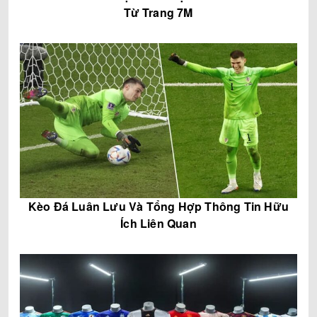
Từ Trang 7M
Kèo Đá Luân Lưu Và Tổng Hợp Thông Tin Hữu
Ích Liên Quan